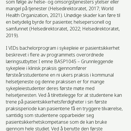
som følge av helse- og omsorgstjenesters ytelser eller
mangel på tjenester (Helsedirektoratet, 2017; World
Health Organization, 2021). Unødige skader kan føre til
en betydelig byrde for pasienter, helsepersonell og
samfunnet (Helsedirektoratet, 2022; Helsedirektoratet,
2019).
I VIDs bachelorprogram i sykepleie er pasientsikkerhet
beskrevet i flere av programmets overordnede
læringsutbytter. I emne BASP1045 – Grunnleggende
sykepleie i klinisk praksis gjennomfører
førsteårsstudentene en ni ukers praksis i kommunal
helsetjeneste og denne praksisen er for mange
sykepleiestudenter deres første møte med
helsetjenesten. Ved å tilrettelegge for at studentene kan
trene på pasientsikkerhetsferdigheter i sin første
praksisperiode kan pasientene få en tryggere tilværelse,
samtidig som studentene opparbeider seg
pasientsikkerhetskompetanse som de kan bruke
gjennom hele studiet. Ved å benytte den første